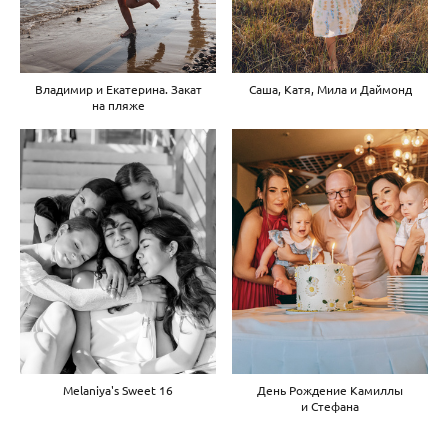
Владимир и Екатерина. Закат
Саша, Катя, Мила и Даймонд
на пляже
Melaniya's Sweet 16
День Рождение Камиллы
и Стефана